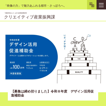
「映像の力」で魅力あふれる都市・さっぽろへ。
一般財団法人さっぽろ産業振興財団
クリエイティブ産業振興課
文字サイズ
小
大
背景色
白
黒
リセット
【募集は締め切りました】令和８年度 デザイン活用促
進補助金