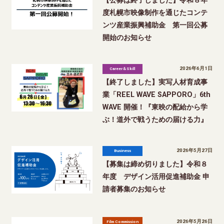
【公募は終了しました】令和８年
度札幌市映像制作を通じたコンテ
ンツ産業振興補助金 第一回公募
開始のお知らせ
2026年6月1日
Career＆Skill
【終了しました】実写人材育成事
業「REEL WAVE SAPPORO」6th
WAVE 開催！『東映の配給から学
ぶ！道外で戦うための届ける力』
2026年5月27日
Business
【募集は締め切りました】令和８
年度 デザイン活用促進補助金 申
請者募集のお知らせ
2026年5月26日
Film Commission