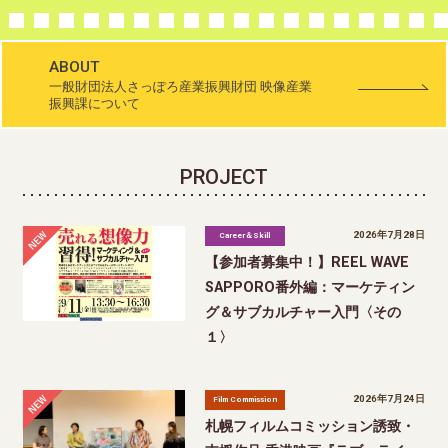
3
4
5
6
7
8
9
10
11
12
13
14
15
16
17
18
19
20
ABOUT
一般財団法人さっぽろ産業振興財団 映像産業
振興課について
PROJECT
2026年7月28日
Career＆Skill
【参加者募集中！】REEL WAVE
SAPPORO番外編：マーケティン
グ＆サブカルチャー入門〈その
１〉
2026年7月24日
Film Commission
札幌フィルムコミッション誘致・