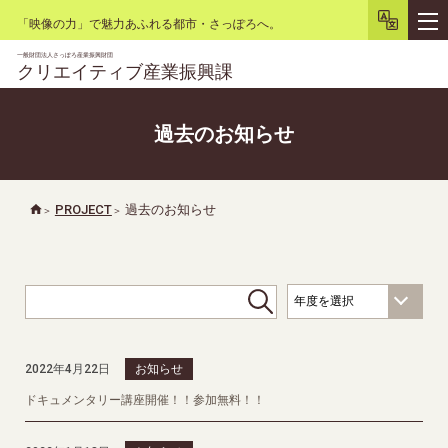
「映像の力」で魅力あふれる都市・さっぽろへ。
一般財団法人さっぽろ産業振興財団
クリエイティブ産業振興課
過去のお知らせ
文字サイズ
小
大
背景色
白
黒
リセット
PROJECT
過去のお知らせ
2022年4月22日
お知らせ
ドキュメンタリー講座開催！！参加無料！！