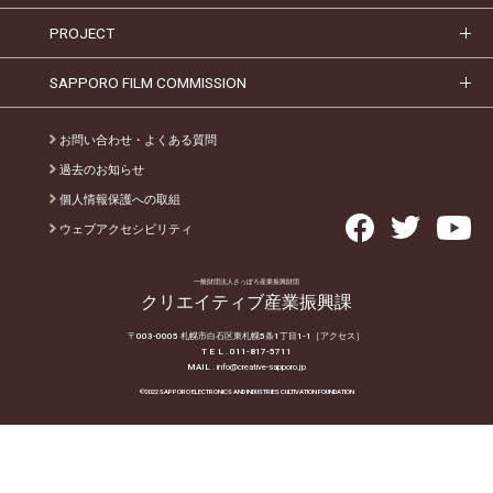
PROJECT
SAPPORO FILM COMMISSION
お問い合わせ・よくある質問
過去のお知らせ
個人情報保護への取組
ウェブアクセシビリティ
一般財団法人さっぽろ産業振興財団
クリエイティブ産業振興課
〒003-0005 札幌市白石区東札幌5条1丁目1-1
［アクセス］
T E L
. 011-817-5711
MAIL .
info@creative-sapporo.jp
©2022 SAPPORO ELECTRONICS AND INDUSTRIES CULTIVATION FOUNDATION