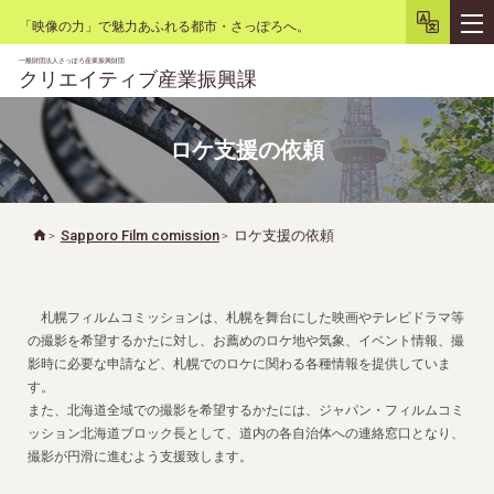
「映像の力」で魅力あふれる都市・さっぽろへ。
一般財団法人さっぽろ産業振興財団
クリエイティブ産業振興課
ロケ支援の依頼
文字サイズ
小
大
背景色
白
黒
リセット
Sapporo Film comission
ロケ支援の依頼
札幌フィルムコミッションは、札幌を舞台にした映画やテレビドラマ等
の撮影を希望するかたに対し、お薦めのロケ地や気象、イベント情報、撮
影時に必要な申請など、札幌でのロケに関わる各種情報を提供していま
す。
また、北海道全域での撮影を希望するかたには、ジャパン・フィルムコミ
ッション北海道ブロック長として、道内の各自治体への連絡窓口となり、
撮影が円滑に進むよう支援致します。