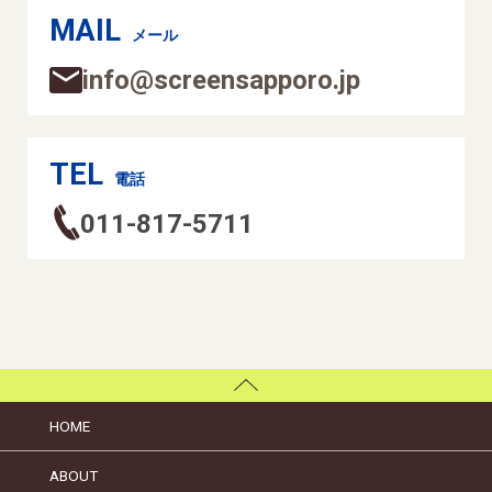
MAIL
メール
info@screensapporo.jp
TEL
電話
011-817-5711
HOME
ABOUT